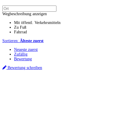
Wegbeschreibung anzeigen
Mit öffentl. Verkehrsmitteln
Zu Fuß
Fahrrad
Sortieren:
Älteste zuerst
Neueste zuerst
Zufällig
Bewertung
Bewertung schreiben
Küchenstudio finden
Empfehlung anfordern
Küchenstudios
Küchenstudios:
Berlin
,
Hamburg
,
München
,
Vorarlberg
,
Oberösterreich
,
Wien
,
Düss
Gutscheine:
Ikea Gutscheine
,
XXXLutz Gutscheine
,
Dyson Gutscheine
,
toom Gutsc
Küchenplanung
Küchen Reinigung
Inspiration & Infos
Küchen-Ratgeber
Über Küchenfinder
Hilfe/FAQ
Badratgeber.com