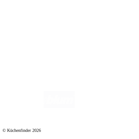
Infos für Anbieter
Werben auf Küchenfinder: Top-Platzierung für Ihr Küchenstudio
Für Küchenexperten
Küchenstudio eintragen
Anbieter-Login
Wir helfen dir gerne weiter. Du erreichst uns unter
info@kuechenfinder.com
.
Hast du Fragen?
© Küchenfinder 2026