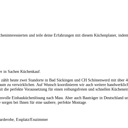
eninteressierten und teile deine Erfahrungen mit diesem Küchenplaner, indem
ner in Sachen Küchenkauf.
zählt heute zwei Standorte in Bad Säckingen und CH Schönenwerd mit über 40 
raum zu verwirklichen. Auf Wunsch koordinieren wir auch weitere handwerkl
t die perfekte Voraussetzung für einen reibungsfreien und schnellen Küchenei
chsvolle Einbauküchenlösung nach Mass. Aber auch Bauträger in Deutschland und
 sorgen bei Ihnen für eine saubere, perfekte Montage.
arderobe, Essplatz/Esszimmer