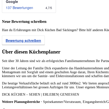
Google
137 Bewertungen
4,7
/
5
Neue Bewertung schreiben
Hast du Erfahrungen mit Dick Küchen Bad Säckingen? Bitte hilf anderen Küch
Bewertung schreiben
Über diesen Küchenplaner
Seit über 30 Jahren sind wir als erfolgreiches Familienunternehmen Ihr Part
Unter der Leitung der Familie Dick expandierte das Handelsunternehmen und 
Montageteam mit Sorgfalt und einem geschulten Auge daran, Ihren Küchent
kümmern wir uns um die Sanitär- und Elektroinstallationen und schaffen dami
Die heutige Verkaufsfläche beläuft sich auf rund 3000m2. Wir bieten anspru
Leistungsverhältnisses bei grossen Aufträgen für uns. Unser eigenen Monteure
DICK KÜCHEN – SEHEN | ERLEBEN| GENIESSEN
Weitere Planungsbereiche ·
Speisekammer/Vorratsraum, Eingangsbereich/G