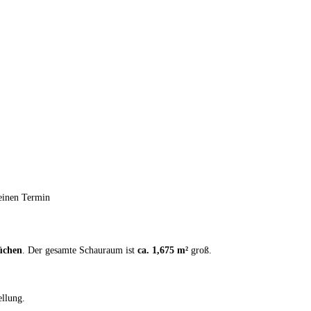
einen Termin
üchen
. Der gesamte Schauraum ist
ca. 1,675 m²
groß.
ellung.