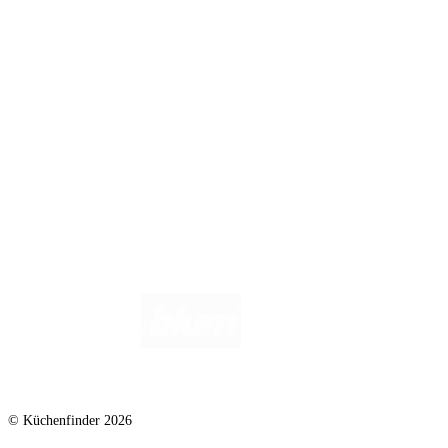
Infos für Anbieter
Werben auf Küchenfinder: Top-Platzierung für Ihr Küchenstudio
Für Küchenexperten
Küchenstudio eintragen
Anbieter-Login
Wir helfen dir gerne weiter. Du erreichst uns unter
info@kuechenfinder.com
.
Hast du Fragen?
© Küchenfinder 2026