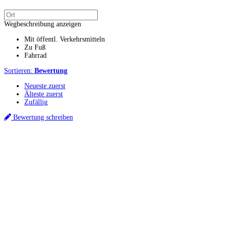
Wegbeschreibung anzeigen
Mit öffentl. Verkehrsmitteln
Zu Fuß
Fahrrad
Sortieren:
Bewertung
Neueste zuerst
Älteste zuerst
Zufällig
Bewertung schreiben
Küchenstudio finden
Empfehlung anfordern
Küchenstudios
Küchenstudios:
Berlin
,
Hamburg
,
München
,
Vorarlberg
,
Oberösterreich
,
Wien
,
Düss
Gutscheine:
Ikea Gutscheine
,
XXXLutz Gutscheine
,
Dyson Gutscheine
,
toom Gutsc
Küchenplanung
Küchen Reinigung
Inspiration & Infos
Küchen-Ratgeber
Über Küchenfinder
Hilfe/FAQ
Badratgeber.com