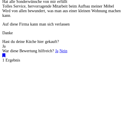
Hat alle Sonderwünsche von mir erfüllt
Tolles Service, hervorragende Mitarbeit beim Aufbau meiner Möbel
Wird von allen bewundert, was man aus einer kleinen Wohnung machen
kann.
Auf diese Firma kann man sich verlassen
Danke
Hast du deine Küche hier gekauft?
Ja
War diese Bewertung hilfreich?
Ja
Nein
1 Ergebnis
Küchenstudios
Küchenstudio finden
Empfehlung anfordern
Küchenstudios:
Berlin
,
Hamburg
,
München
,
Vorarlberg
,
Oberösterreich
,
Wien
,
Düsseldorf
,
Frankfurt
,
Köln
,
Stuttgart
,
Franke
,
Siemens
Gutscheine:
Ikea Gutscheine
,
XXXLutz Gutscheine
,
Dyson Gutscheine
,
toom
Gutscheine
,
Baur Gutscheine
,
MyRobotcenter Gutscheine
,
Höffner Gutscheine
Inspiration & Infos
Küchenplanung
Küchen Reinigung
Küchen-Ratgeber
Über Küchenfinder