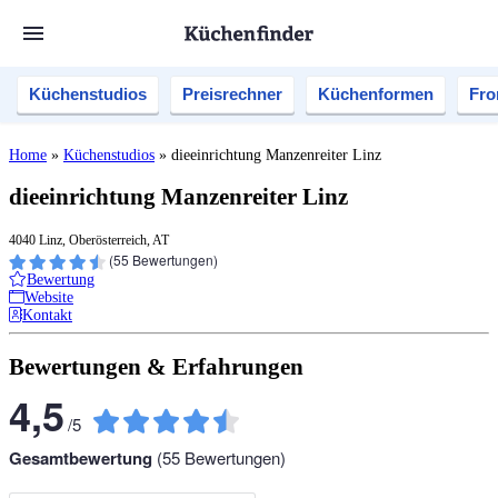
Küchenstudios
Preisrechner
Küchenformen
Fro
Home
»
Küchenstudios
»
dieeinrichtung Manzenreiter Linz
dieeinrichtung Manzenreiter Linz
4040 Linz, Oberösterreich, AT
(
55
Bewertungen)
Bewertung
Website
Kontakt
Bewertungen & Erfahrungen
4,5
/
5
Gesamtbewertung
(
55
Bewertungen)