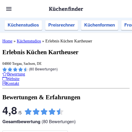
Küchenstudios
Preisrechner
Küchenformen
Fro
Home
»
Küchenstudios
»
Erlebnis Küchen Kartheuser
Erlebnis Küchen Kartheuser
04860 Torgau, Sachsen, DE
(
80
Bewertungen)
Bewertung
Website
Kontakt
Bewertungen & Erfahrungen
4,8
/
5
Gesamtbewertung
(
80
Bewertungen)