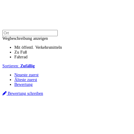
Wegbeschreibung anzeigen
Mit öffentl. Verkehrsmitteln
Zu Fuß
Fahrrad
Sortieren:
Zufällig
Neueste zuerst
Älteste zuerst
Bewertung
Bewertung schreiben
Küchenstudios
Küchenstudio finden
Empfehlung anfordern
Küchenstudios:
Berlin
,
Hamburg
,
München
,
Vorarlberg
,
Oberösterreich
,
Wien
,
Düsseldorf
,
Frankfurt
,
Köln
,
Stuttgart
,
Franke
,
Siemens
Gutscheine:
Ikea Gutscheine
,
XXXLutz Gutscheine
,
Dyson Gutscheine
,
toom