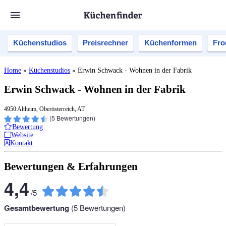
Küchenstudios
Preisrechner
Küchenformen
Fro
Home
»
Küchenstudios
»
Erwin Schwack - Wohnen in der Fabrik
Erwin Schwack - Wohnen in der Fabrik
4950 Altheim, Oberösterreich, AT
(
5
Bewertungen)
Bewertung
Website
Kontakt
Bewertungen & Erfahrungen
4,4
/
5
Gesamtbewertung
(
5
Bewertungen)