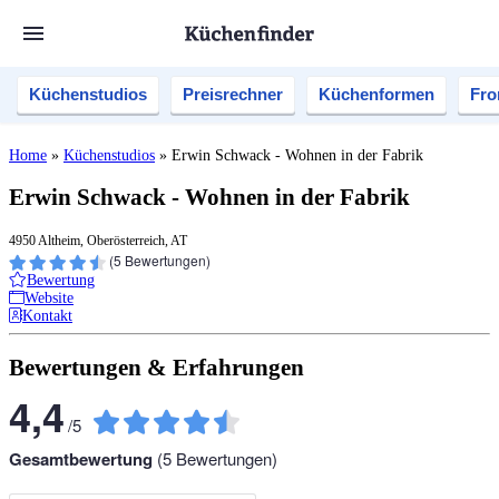
Küchenstudios
Preisrechner
Küchenformen
Fro
Home
»
Küchenstudios
»
Erwin Schwack - Wohnen in der Fabrik
Erwin Schwack - Wohnen in der Fabrik
4950 Altheim, Oberösterreich, AT
(
5
Bewertungen)
Bewertung
Website
Kontakt
Bewertungen & Erfahrungen
4,4
/
5
Gesamtbewertung
(
5
Bewertungen)