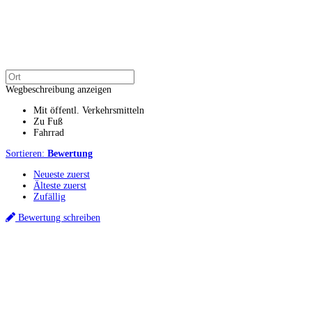
Wegbeschreibung anzeigen
Mit öffentl. Verkehrsmitteln
Zu Fuß
Fahrrad
Sortieren:
Bewertung
Neueste zuerst
Älteste zuerst
Zufällig
Bewertung schreiben
Küchenstudios
Küchenstudio finden
Empfehlung anfordern
Küchenstudios:
Berlin
,
Hamburg
,
München
,
Vorarlberg
,
Oberösterreich
,
Wien
,
Düsseldorf
,
Frankfurt
,
Köln
,
Stuttgart
,
Franke
,
Siemens
Gutscheine:
Ikea Gutscheine
,
XXXLutz Gutscheine
,
Dyson Gutscheine
,
toom