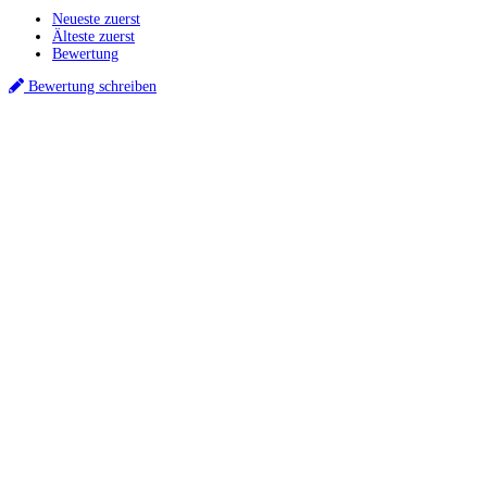
Neueste zuerst
Älteste zuerst
Bewertung
Bewertung schreiben
Küchenstudios
Küchenstudio finden
Empfehlung anfordern
Küchenstudios:
Berlin
,
Hamburg
,
München
,
Vorarlberg
,
Oberösterreich
,
Wien
,
Düsseldorf
,
Frankfurt
,
Köln
,
Stuttgart
,
Franke
,
Siemens
Gutscheine:
Ikea Gutscheine
,
XXXLutz Gutscheine
,
Dyson Gutscheine
,
toom
Gutscheine
,
Baur Gutscheine
,
MyRobotcenter Gutscheine
,
Höffner Gutscheine
Inspiration & Infos
Küchenplanung
Küchen Reinigung
Küchen-Ratgeber
Über Küchenfinder
Hilfe/FAQ
Badratgeber.com
Für Küchenexperten
Infos für Anbieter
Werben auf Küchenfinder: Top-Platzierung für Ihr Küchenstudio
Küchenstudio eintragen