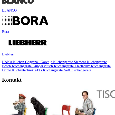
BLANCO
Bora
Liebherr
HAKA Küchen
Gaggenau
Gorenje Küchengeräte
Siemens Küchengeräte
Bosch Küchengeräte
Küppersbusch Küchengeräte
Electrolux Küchengeräte
Domo Küchentechnik
AEG Küchengeräte
Neff Küchengeräte
Kontakt