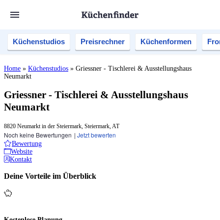
Küchenstudios
Preisrechner
Küchenformen
Fro
Home
»
Küchenstudios
»
Griessner - Tischlerei & Ausstellungshaus
Neumarkt
Griessner - Tischlerei & Ausstellungshaus
Neumarkt
8820 Neumarkt in der Steiermark, Steiermark, AT
Noch keine Bewertungen
|
Jetzt bewerten
Bewertung
Website
Kontakt
Deine Vorteile im Überblick
Kostenlose Planung