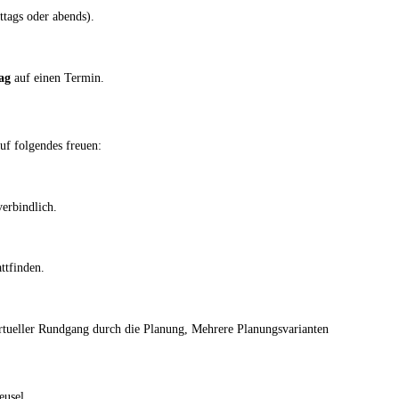
ttags oder abends).
ag
auf einen Termin.
f folgendes freuen:
erbindlich.
ttfinden.
rtueller Rundgang durch die Planung, Mehrere Planungsvarianten
eusel.