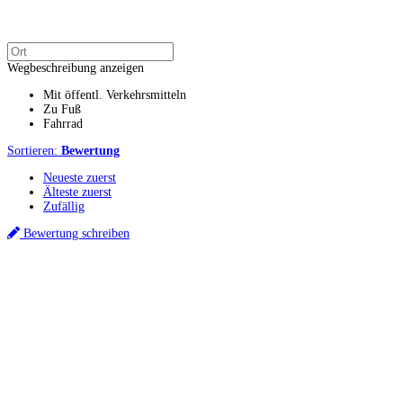
Wegbeschreibung anzeigen
Mit öffentl. Verkehrsmitteln
Zu Fuß
Fahrrad
Sortieren:
Bewertung
Neueste zuerst
Älteste zuerst
Zufällig
Bewertung schreiben
Küchenstudios
Küchenstudio finden
Empfehlung anfordern
Küchenstudios:
Berlin
,
Hamburg
,
München
,
Vorarlberg
,
Oberösterreich
,
Wien
,
Düsseldorf
,
Frankfurt
,
Köln
,
Stuttgart
,
Franke
,
Siemens
Gutscheine:
Ikea Gutscheine
,
XXXLutz Gutscheine
,
Dyson Gutscheine
,
toom
Gutscheine
,
Baur Gutscheine
,
MyRobotcenter Gutscheine
,
Höffner Gutscheine