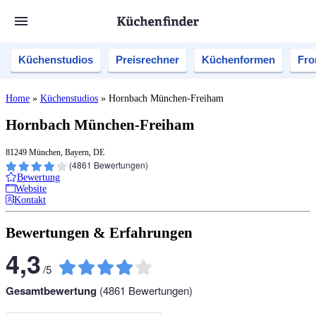
Küchenstudios
Preisrechner
Küchenformen
Fro
Home
»
Küchenstudios
»
Hornbach München-Freiham
Hornbach München-Freiham
81249 München, Bayern, DE
(
4861
Bewertungen)
Bewertung
Website
Kontakt
Bewertungen & Erfahrungen
4,3
/
5
Gesamtbewertung
(
4861
Bewertungen)