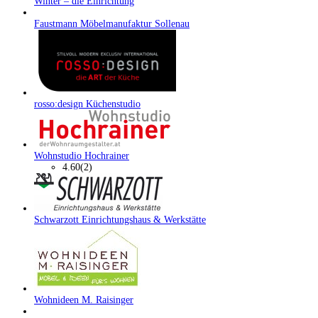
Winter – die Einrichtung
Faustmann Möbelmanufaktur Sollenau
rosso:design Küchenstudio
Wohnstudio Hochrainer
4.60
(2)
Schwarzott Einrichtungshaus & Werkstätte
Wohnideen M. Raisinger