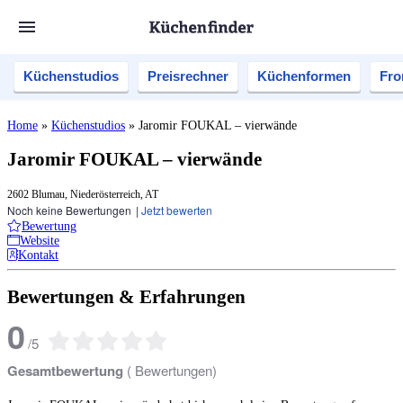
Küchenstudios
Preisrechner
Küchenformen
Fro
Home
»
Küchenstudios
»
Jaromir FOUKAL – vierwände
Jaromir FOUKAL – vierwände
2602 Blumau, Niederösterreich, AT
Noch keine Bewertungen
|
Jetzt bewerten
Bewertung
Website
Kontakt
Bewertungen & Erfahrungen
0
/
5
Gesamtbewertung
(
Bewertungen)