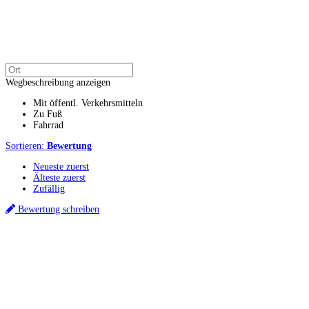
Wegbeschreibung anzeigen
Mit öffentl. Verkehrsmitteln
Zu Fuß
Fahrrad
Sortieren:
Bewertung
Neueste zuerst
Älteste zuerst
Zufällig
Bewertung schreiben
Küchenstudio finden
Empfehlung anfordern
Küchenstudios
Küchenstudios:
Berlin
,
Hamburg
,
München
,
Vorarlberg
,
Oberösterreich
,
Wien
,
Düss
Gutscheine:
Ikea Gutscheine
,
XXXLutz Gutscheine
,
Dyson Gutscheine
,
toom Gutsc
Küchenplanung
Küchen Reinigung
Inspiration & Infos