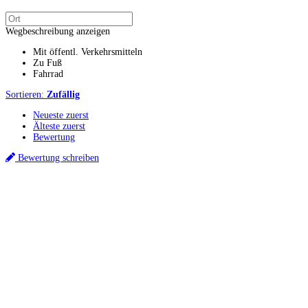
Wegbeschreibung anzeigen
Mit öffentl. Verkehrsmitteln
Zu Fuß
Fahrrad
Sortieren:
Zufällig
Neueste zuerst
Älteste zuerst
Bewertung
Bewertung schreiben
Küchenstudios
Küchenstudio finden
Empfehlung anfordern
Küchenstudios:
Berlin
,
Hamburg
,
München
,
Vorarlberg
,
Oberösterreich
,
Wien
,
Düsseldorf
,
Frankfurt
,
Köln
,
Stuttgart
,
Franke
,
Siemens
Gutscheine:
Ikea Gutscheine
,
XXXLutz Gutscheine
,
Dyson Gutscheine
,
toom
Gutscheine
,
Baur Gutscheine
,
MyRobotcenter Gutscheine
,
Höffner Gutscheine
Inspiration & Infos
Küchenplanung
Küchen Reinigung