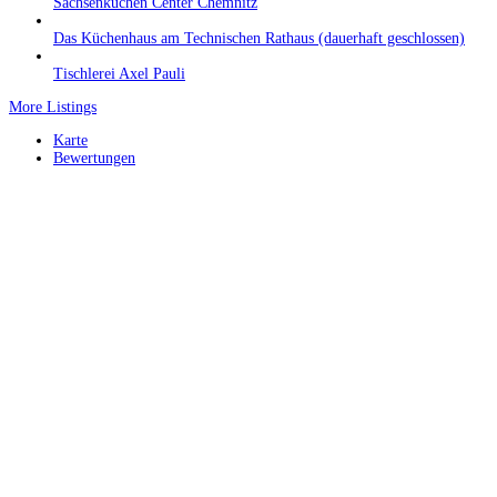
Sachsenküchen Center Chemnitz
Das Küchenhaus am Technischen Rathaus (dauerhaft geschlossen)
Tischlerei Axel Pauli
More Listings
Karte
Bewertungen