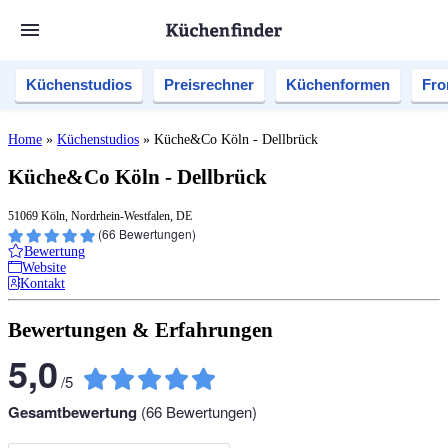
Küchenstudios
Preisrechner
Küchenformen
Fro
Home
»
Küchenstudios
»
Küche&Co Köln - Dellbrück
Küche&Co Köln - Dellbrück
51069 Köln, Nordrhein-Westfalen, DE
(
66
Bewertungen)
Bewertung
Website
Kontakt
Bewertungen & Erfahrungen
5,0
/
5
Gesamtbewertung
(
66
Bewertungen)