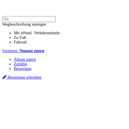
Wegbeschreibung anzeigen
Mit öffentl. Verkehrsmitteln
Zu Fuß
Fahrrad
Sortieren:
Neueste zuerst
Älteste zuerst
Zufällig
Bewertung
Bewertung schreiben
Küchenstudios
Küchenstudio finden
Empfehlung anfordern
Küchenstudios:
Berlin
,
Hamburg
,
München
,
Vorarlberg
,
Oberösterreich
,
Wien
,
Düsseldorf
,
Frankfurt
,
Köln
,
Stuttgart
,
Franke
,
Siemens
Gutscheine:
Ikea Gutscheine
,
XXXLutz Gutscheine
,
Dyson Gutscheine
,
toom
Gutscheine
,
Baur Gutscheine
,
MyRobotcenter Gutscheine
,
Höffner Gutscheine