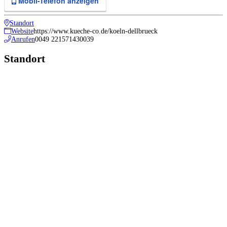
Mobil-Telefon anzeigen
Standort
Website
https://www.kueche-co.de/koeln-dellbrueck
Anrufen
0049 221571430039
Standort