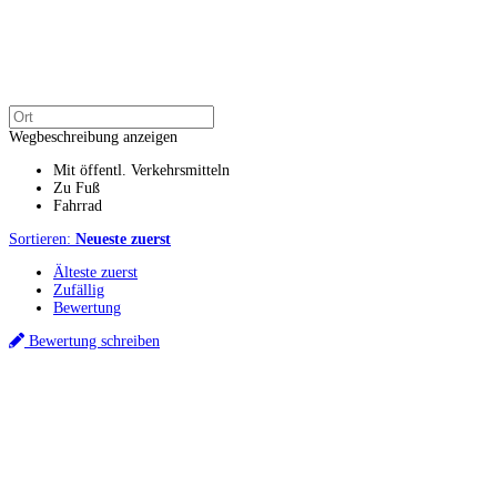
Wegbeschreibung anzeigen
Mit öffentl. Verkehrsmitteln
Zu Fuß
Fahrrad
Sortieren:
Neueste zuerst
Älteste zuerst
Zufällig
Bewertung
Bewertung schreiben
Küchenstudios
Küchenstudio finden
Empfehlung anfordern
Küchenstudios:
Berlin
,
Hamburg
,
München
,
Vorarlberg
,
Oberösterreich
,
Wien
,
Düsseldorf
,
Frankfurt
,
Köln
,
Stuttgart
,
Franke
,
Siemens
Gutscheine:
Ikea Gutscheine
,
XXXLutz Gutscheine
,
Dyson Gutscheine
,
toom
Gutscheine
,
Baur Gutscheine
,
MyRobotcenter Gutscheine
,
Höffner Gutscheine