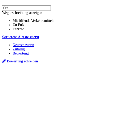
Wegbeschreibung anzeigen
Mit öffentl. Verkehrsmitteln
Zu Fuß
Fahrrad
Sortieren:
Älteste zuerst
Neueste zuerst
Zufällig
Bewertung
Bewertung schreiben
Küchenstudios
Küchenstudio finden
Empfehlung anfordern
Küchenstudios:
Berlin
,
Hamburg
,
München
,
Vorarlberg
,
Oberösterreich
,
Wien
,
Düsseldorf
,
Frankfurt
,
Köln
,
Stuttgart
,
Franke
,
Siemens
Gutscheine:
Ikea Gutscheine
,
XXXLutz Gutscheine
,
Dyson Gutscheine
,
toom
Gutscheine
,
Baur Gutscheine
,
MyRobotcenter Gutscheine
,
Höffner Gutscheine
Inspiration & Infos
Küchenplanung
Küchen Reinigung