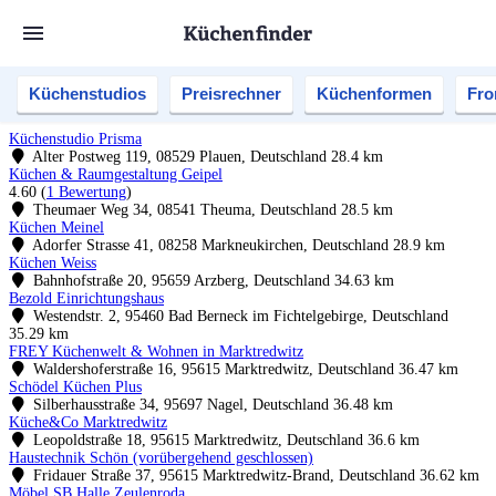
Küchenstudios
Preisrechner
Küchenformen
Fro
Küchenstudio Prisma
Alter Postweg 119, 08529 Plauen, Deutschland
28.4 km
Küchen & Raumgestaltung Geipel
4.60
(
1 Bewertung
)
Theumaer Weg 34, 08541 Theuma, Deutschland
28.5 km
Küchen Meinel
Adorfer Strasse 41, 08258 Markneukirchen, Deutschland
28.9 km
Küchen Weiss
Bahnhofstraße 20, 95659 Arzberg, Deutschland
34.63 km
Bezold Einrichtungshaus
Westendstr. 2, 95460 Bad Berneck im Fichtelgebirge, Deutschland
35.29 km
FREY Küchenwelt & Wohnen in Marktredwitz
Waldershoferstraße 16, 95615 Marktredwitz, Deutschland
36.47 km
Schödel Küchen Plus
Silberhausstraße 34, 95697 Nagel, Deutschland
36.48 km
Küche&Co Marktredwitz
Leopoldstraße 18, 95615 Marktredwitz, Deutschland
36.6 km
Haustechnik Schön (vorübergehend geschlossen)
Fridauer Straße 37, 95615 Marktredwitz-Brand, Deutschland
36.62 km
Möbel SB Halle Zeulenroda