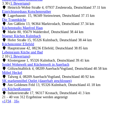
3.30
(
1 Bewertung
)
Heinrich-Wobst-Straße 4, 07937 Zeulenroda, Deutschland
37.11 km
Einrichtungshaus Kotschenreuther
Lagerhausstr. 15, 96349 Steinwiesen, Deutschland
37.15 km
Die Traumküche
Am Gäßlein 13, 96364 Marktrodach, Deutschland
37.34 km
Küchenstudio Manfred Haas
Markt 80, 95679 Waldershof, Deutschland
38.44 km
Wagner Küchen Kulmbach
Hofer Straße 15, 95326 Kulmbach, Deutschland
38.44 km
Küchencenter Ellefeld
Hauptstrasse 42, 08236 Ellefeld, Deutschland
38.85 km
Lebensraum Küche und Bad
2.10
(
1 Bewertung
)
Klostergasse 1, 95326 Kulmbach, Deutschland
39.41 km
Seidel Wohnwelt und Küchenwelt in Auerbach
Göltzschtalblick 4, 08209 Auerbach/Vogtland, Deutschland
40.58 km
Möbel Heckel
Talweg 4, 08209 Auerbach/Vogtland, Deutschland
40.92 km
SK markenmöbel Outlet (dauerhaft geschlossen)
Am Goldenen Feld 13, 95326 Kulmbach, Deutschland
41.18 km
cfx KüchenKonzept
Industriestraße 17, 96317 Kronach, Deutschland
41.3 km
21 - 40 von 312 Ergebnisse werden angezeigt
«
1
2
3
4
...
16
»