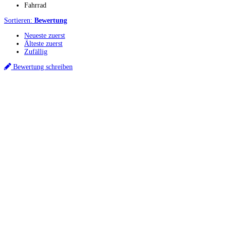
Fahrrad
Sortieren:
Bewertung
Neueste zuerst
Älteste zuerst
Zufällig
Bewertung schreiben
Küchenstudios
Küchenstudio finden
Empfehlung anfordern
Küchenstudios:
Berlin
,
Hamburg
,
München
,
Vorarlberg
,
Oberösterreich
,
Wien
,
Düsseldorf
,
Frankfurt
,
Köln
,
Stuttgart
,
Franke
,
Siemens
Gutscheine:
Ikea Gutscheine
,
XXXLutz Gutscheine
,
Dyson Gutscheine
,
toom
Gutscheine
,
Baur Gutscheine
,
MyRobotcenter Gutscheine
,
Höffner Gutscheine
Inspiration & Infos
Küchenplanung
Küchen Reinigung
Küchen-Ratgeber
Über Küchenfinder
Hilfe/FAQ
Badratgeber.com