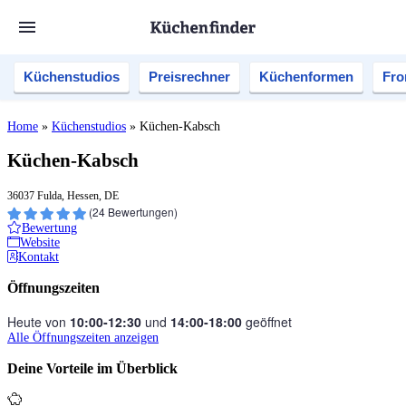
Küchenstudios
Preisrechner
Küchenformen
Fro
Home
»
Küchenstudios
»
Küchen-Kabsch
Küchen-Kabsch
36037 Fulda, Hessen, DE
(
24
Bewertungen)
Bewertung
Website
Kontakt
Öffnungszeiten
Heute von
10:00‑12:30
und
14:00‑18:00
geöffnet
Alle Öffnungszeiten anzeigen
Deine Vorteile im Überblick