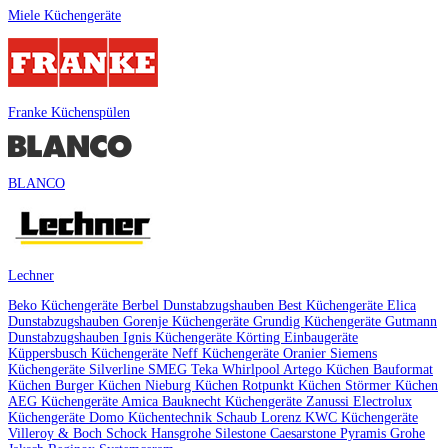
Miele Küchengeräte
Franke Küchenspülen
BLANCO
Lechner
Beko Küchengeräte
Berbel Dunstabzugshauben
Best Küchengeräte
Elica
Dunstabzugshauben
Gorenje Küchengeräte
Grundig Küchengeräte
Gutmann
Dunstabzugshauben
Ignis Küchengeräte
Körting Einbaugeräte
Küppersbusch Küchengeräte
Neff Küchengeräte
Oranier
Siemens
Küchengeräte
Silverline
SMEG
Teka
Whirlpool
Artego Küchen
Bauformat
Küchen
Burger Küchen
Nieburg Küchen
Rotpunkt Küchen
Störmer Küchen
AEG Küchengeräte
Amica
Bauknecht Küchengeräte
Zanussi
Electrolux
Küchengeräte
Domo Küchentechnik
Schaub Lorenz
KWC Küchengeräte
Villeroy & Boch
Schock
Hansgrohe
Silestone
Caesarstone
Pyramis
Grohe