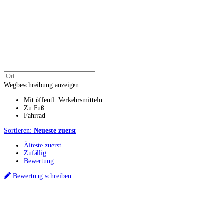
Wegbeschreibung anzeigen
Mit öffentl. Verkehrsmitteln
Zu Fuß
Fahrrad
Sortieren:
Neueste zuerst
Älteste zuerst
Zufällig
Bewertung
Bewertung schreiben
Küchenstudios
Küchenstudio finden
Empfehlung anfordern
Küchenstudios:
Berlin
,
Hamburg
,
München
,
Vorarlberg
,
Oberösterreich
,
Wien
,