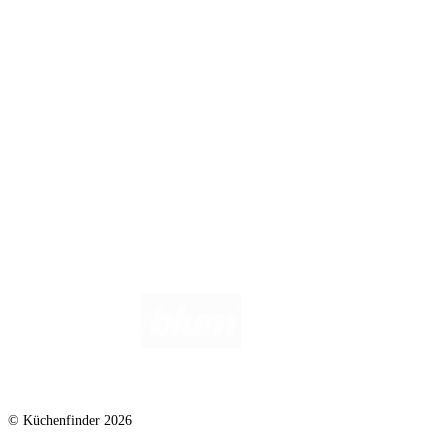
Infos für Anbieter
Werben auf Küchenfinder: Top-Platzierung für Ihr Küchenstudio
Für Küchenexperten
Küchenstudio eintragen
Anbieter-Login
Wir helfen dir gerne weiter. Du erreichst uns unter
info@kuechenfinder.com
.
Hast du Fragen?
© Küchenfinder 2026