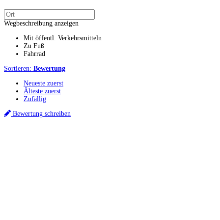
Wegbeschreibung anzeigen
Mit öffentl. Verkehrsmitteln
Zu Fuß
Fahrrad
Sortieren:
Bewertung
Neueste zuerst
Älteste zuerst
Zufällig
Bewertung schreiben
Küchenstudio finden
Empfehlung anfordern
Küchenstudios
Küchenstudios:
Berlin
,
Hamburg
,
München
,
Vorarlberg
,
Oberösterreich
,
Wien
,
Düss
Gutscheine:
Ikea Gutscheine
,
XXXLutz Gutscheine
,
Dyson Gutscheine
,
toom Gutsc
Küchenplanung
Küchen Reinigung
Inspiration & Infos
Küchen-Ratgeber
Über Küchenfinder
Hilfe/FAQ
Badratgeber.com