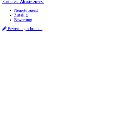
Sortieren:
Älteste zuerst
Neueste zuerst
Zufällig
Bewertung
Bewertung schreiben
Küchenstudio finden
Empfehlung anfordern
Küchenstudios
Küchenstudios:
Berlin
,
Hamburg
,
München
,
Vorarlberg
,
Oberösterreich
,
Wien
,
Düss
Gutscheine:
Ikea Gutscheine
,
XXXLutz Gutscheine
,
Dyson Gutscheine
,
toom Gutsc
Küchenplanung
Küchen Reinigung
Inspiration & Infos
Küchen-Ratgeber
Über Küchenfinder
Hilfe/FAQ
Badratgeber.com
Infos für Anbieter
Werben auf Küchenfinder: Top-Platzierung für Ihr Küchenstudio
Für Küchenexperten
Küchenstudio eintragen
Anbieter-Login
Wir helfen dir gerne weiter. Du erreichst uns unter
info@kuechenfinder.com
.
Hast du Fragen?