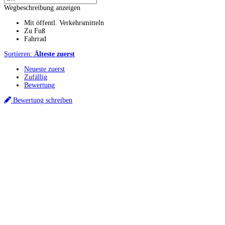
Wegbeschreibung anzeigen
Mit öffentl. Verkehrsmitteln
Zu Fuß
Fahrrad
Sortieren:
Älteste zuerst
Neueste zuerst
Zufällig
Bewertung
Bewertung schreiben
Küchenstudios
Küchenstudio finden
Empfehlung anfordern
Küchenstudios:
Berlin
,
Hamburg
,
München
,
Vorarlberg
,
Oberösterreich
,
Wien
,
Düsseldorf
,
Frankfurt
,
Köln
,
Stuttgart
,
Franke
,
Siemens
Gutscheine:
Ikea Gutscheine
,
XXXLutz Gutscheine
,
Dyson Gutscheine
,
toom
Gutscheine
,
Baur Gutscheine
,
MyRobotcenter Gutscheine
,
Höffner Gutscheine
Inspiration & Infos
Küchenplanung
Küchen Reinigung
Küchen-Ratgeber
Über Küchenfinder