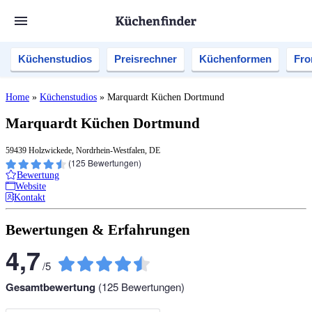
Küchenstudios
Preisrechner
Küchenformen
Fro
Home
»
Küchenstudios
»
Marquardt Küchen Dortmund
Marquardt Küchen Dortmund
59439 Holzwickede, Nordrhein-Westfalen, DE
(
125
Bewertungen)
Bewertung
Website
Kontakt
Bewertungen & Erfahrungen
4,7
/
5
Gesamtbewertung
(
125
Bewertungen)