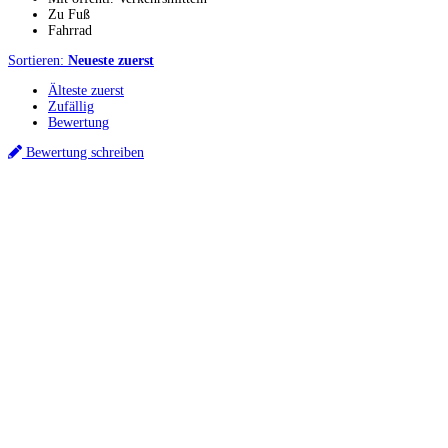
Zu Fuß
Fahrrad
Sortieren:
Neueste zuerst
Älteste zuerst
Zufällig
Bewertung
Bewertung schreiben
Küchenstudios
Küchenstudio finden
Empfehlung anfordern
Küchenstudios:
Berlin
,
Hamburg
,
München
,
Vorarlberg
,
Oberösterreich
,
Wien
,
Düsseldorf
,
Frankfurt
,
Köln
,
Stuttgart
,
Franke
,
Siemens
Gutscheine:
Ikea Gutscheine
,
XXXLutz Gutscheine
,
Dyson Gutscheine
,
toom
Gutscheine
,
Baur Gutscheine
,
MyRobotcenter Gutscheine
,
Höffner Gutscheine
Inspiration & Infos
Küchenplanung
Küchen Reinigung
Küchen-Ratgeber
Über Küchenfinder
Hilfe/FAQ
Badratgeber.com