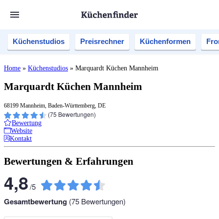
Küchenstudios
Preisrechner
Küchenformen
Fro
Home
»
Küchenstudios
»
Marquardt Küchen Mannheim
Marquardt Küchen Mannheim
68199 Mannheim, Baden-Württemberg, DE
(
75
Bewertungen)
Bewertung
Website
Kontakt
Bewertungen & Erfahrungen
4,8
/
5
Gesamtbewertung
(
75
Bewertungen)