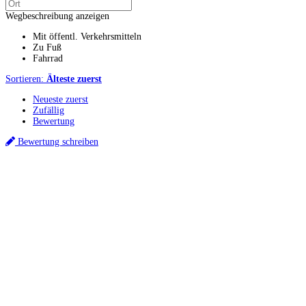
Wegbeschreibung anzeigen
Mit öffentl. Verkehrsmitteln
Zu Fuß
Fahrrad
Sortieren:
Älteste zuerst
Neueste zuerst
Zufällig
Bewertung
Bewertung schreiben
Küchenstudios
Küchenstudio finden
Empfehlung anfordern
Küchenstudios:
Berlin
,
Hamburg
,
München
,
Vorarlberg
,
Oberösterreich
,
Wien
,
Düsseldorf
,
Frankfurt
,
Köln
,
Stuttgart
,
Franke
,
Siemens
Gutscheine:
Ikea Gutscheine
,
XXXLutz Gutscheine
,
Dyson Gutscheine
,
toom
Gutscheine
,
Baur Gutscheine
,
MyRobotcenter Gutscheine
,
Höffner Gutscheine
Inspiration & Infos
Küchenplanung
Küchen Reinigung
Küchen-Ratgeber
Über Küchenfinder