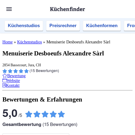
Küchenstudios
Preisrechner
Küchenformen
Fro
Home
»
Küchenstudios
»
Menuiserie Desboeufs Alexandre Sàrl
Menuiserie Desboeufs Alexandre Sàrl
2854 Bassecourt, Jura, CH
(
15
Bewertungen)
Bewertung
Website
Kontakt
Bewertungen & Erfahrungen
5,0
/
5
Gesamtbewertung
(
15
Bewertungen)