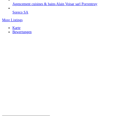
Agencement cuisines & bains Alain Voisar sarl Porrentruy
Soreco SA
More Listings
Karte
Bewertungen