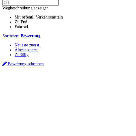
Wegbeschreibung anzeigen
Mit öffentl. Verkehrsmitteln
Zu Fuß
Fahrrad
Sortieren:
Bewertung
Neueste zuerst
Älteste zuerst
Zufällig
Bewertung schreiben
Küchenstudios
Küchenstudio finden
Empfehlung anfordern
Küchenstudios:
Berlin
,
Hamburg
,
München
,
Vorarlberg
,
Oberösterreich
,
Wien
,
Düsseldorf
,
Frankfurt
,
Köln
,
Stuttgart
,
Franke
,
Siemens
Gutscheine:
Ikea Gutscheine
,
XXXLutz Gutscheine
,
Dyson Gutscheine
,
toom
Gutscheine
,
Baur Gutscheine
,
MyRobotcenter Gutscheine
,
Höffner Gutscheine
Inspiration & Infos
Küchenplanung
Küchen Reinigung
Küchen-Ratgeber
Über Küchenfinder