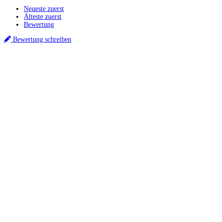
Neueste zuerst
Älteste zuerst
Bewertung
Bewertung schreiben
Küchenstudios
Küchenstudio finden
Empfehlung anfordern
Küchenstudios:
Berlin
,
Hamburg
,
München
,
Vorarlberg
,
Oberösterreich
,
Wien
,
Düsseldorf
,
Frankfurt
,
Köln
,
Stuttgart
,
Franke
,
Siemens
Gutscheine:
Ikea Gutscheine
,
XXXLutz Gutscheine
,
Dyson Gutscheine
,
toom
Gutscheine
,
Baur Gutscheine
,
MyRobotcenter Gutscheine
,
Höffner Gutscheine
Inspiration & Infos
Küchenplanung
Küchen Reinigung
Küchen-Ratgeber
Über Küchenfinder
Hilfe/FAQ
Badratgeber.com
Für Küchenexperten
Infos für Anbieter
Werben auf Küchenfinder: Top-Platzierung für Ihr Küchenstudio
Küchenstudio eintragen