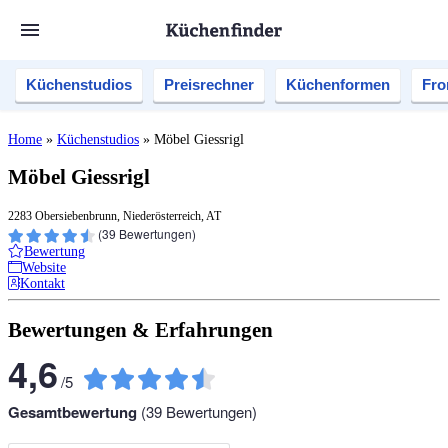
Küchenstudios
Preisrechner
Küchenformen
Fro
Home
»
Küchenstudios
»
Möbel Giessrigl
Möbel Giessrigl
2283 Obersiebenbrunn, Niederösterreich, AT
(
39
Bewertungen)
Bewertung
Website
Kontakt
Bewertungen & Erfahrungen
4,6
/
5
Gesamtbewertung
(
39
Bewertungen)