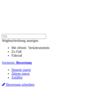
Wegbeschreibung anzeigen
Mit öffentl. Verkehrsmitteln
Zu Fuß
Fahrrad
Sortieren:
Bewertung
Neueste zuerst
Älteste zuerst
Zufällig
Bewertung schreiben
Küchenstudios
Küchenstudio finden
Empfehlung anfordern
Küchenstudios:
Berlin
,
Hamburg
,
München
,
Vorarlberg
,
Oberösterreich
,
Wien
,