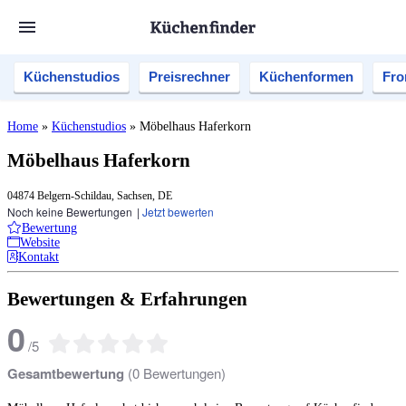
Küchenstudios
Preisrechner
Küchenformen
Fro
Home
»
Küchenstudios
»
Möbelhaus Haferkorn
Möbelhaus Haferkorn
04874 Belgern-Schildau, Sachsen, DE
Noch keine Bewertungen
|
Jetzt bewerten
Bewertung
Website
Kontakt
Bewertungen & Erfahrungen
0
/
5
Gesamtbewertung
(
0
Bewertungen)