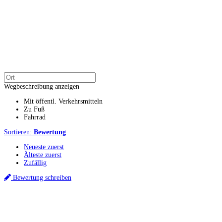
Wegbeschreibung anzeigen
Mit öffentl. Verkehrsmitteln
Zu Fuß
Fahrrad
Sortieren:
Bewertung
Neueste zuerst
Älteste zuerst
Zufällig
Bewertung schreiben
Küchenstudios
Küchenstudio finden
Empfehlung anfordern
Küchenstudios:
Berlin
,
Hamburg
,
München
,
Vorarlberg
,
Oberösterreich
,
Wien
,