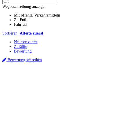
Wegbeschreibung anzeigen
Mit öffentl. Verkehrsmitteln
Zu Fuß
Fahrrad
Sortieren:
Älteste zuerst
Neueste zuerst
Zufällig
Bewertung
Bewertung schreiben
Küchenstudios
Küchenstudio finden
Empfehlung anfordern
Küchenstudios:
Berlin
,
Hamburg
,
München
,
Vorarlberg
,
Oberösterreich
,
Wien
,
Düsseldorf
,
Frankfurt
,
Köln
,
Stuttgart
,
Franke
,
Siemens
Gutscheine:
Ikea Gutscheine
,
XXXLutz Gutscheine
,
Dyson Gutscheine
,
toom
Gutscheine
,
Baur Gutscheine
,
MyRobotcenter Gutscheine
,
Höffner Gutscheine
Inspiration & Infos
Küchenplanung
Küchen Reinigung
Küchen-Ratgeber
Über Küchenfinder