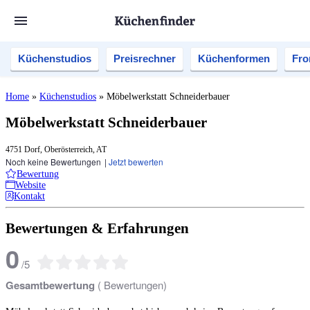
Küchenstudios
Preisrechner
Küchenformen
Fro
Home
»
Küchenstudios
»
Möbelwerkstatt Schneiderbauer
Möbelwerkstatt Schneiderbauer
4751 Dorf, Oberösterreich, AT
Noch keine Bewertungen
|
Jetzt bewerten
Bewertung
Website
Kontakt
Bewertungen & Erfahrungen
0
/
5
Gesamtbewertung
(
Bewertungen)