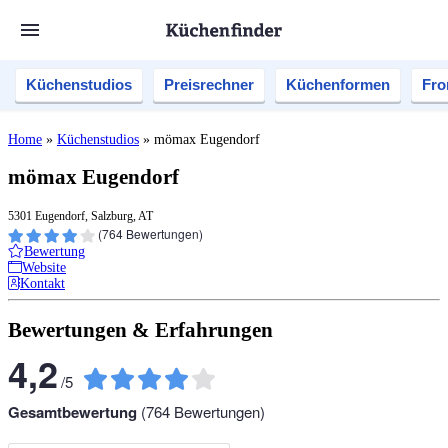
Küchenstudios
Preisrechner
Küchenformen
Fro
Home
»
Küchenstudios
»
mömax Eugendorf
mömax Eugendorf
5301 Eugendorf, Salzburg, AT
(
764
Bewertungen)
Bewertung
Website
Kontakt
Bewertungen & Erfahrungen
4,2
/
5
Gesamtbewertung
(
764
Bewertungen)