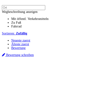
Wegbeschreibung anzeigen
Mit öffentl. Verkehrsmitteln
Zu Fuß
Fahrrad
Sortieren:
Zufällig
Neueste zuerst
Älteste zuerst
Bewertung
Bewertung schreiben
Küchenstudios
Küchenstudio finden
Empfehlung anfordern
Küchenstudios:
Berlin
,
Hamburg
,
München
,
Vorarlberg
,
Oberösterreich
,
Wien
,
Düsseldorf
,
Frankfurt
,
Köln
,
Stuttgart
,
Franke
,
Siemens
Gutscheine:
Ikea Gutscheine
,
XXXLutz Gutscheine
,
Dyson Gutscheine
,
toom
Gutscheine
,
Baur Gutscheine
,
MyRobotcenter Gutscheine
,
Höffner Gutscheine
Inspiration & Infos
Küchenplanung
Küchen Reinigung