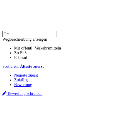
Wegbeschreibung anzeigen
Mit öffentl. Verkehrsmitteln
Zu Fuß
Fahrrad
Sortieren:
Älteste zuerst
Neueste zuerst
Zufällig
Bewertung
Bewertung schreiben
Küchenstudios
Küchenstudio finden
Empfehlung anfordern
Küchenstudios:
Berlin
,
Hamburg
,
München
,
Vorarlberg
,
Oberösterreich
,
Wien
,
Düsseldorf
,
Frankfurt
,
Köln
,
Stuttgart
,
Franke
,
Siemens
Gutscheine:
Ikea Gutscheine
,
XXXLutz Gutscheine
,
Dyson Gutscheine
,
toom