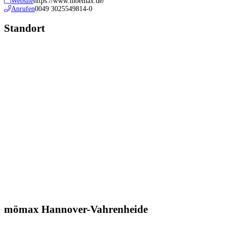
Website
https://www.moemax.de/
Anrufen
0049 3025549814-0
Standort
mömax Hannover-Vahrenheide