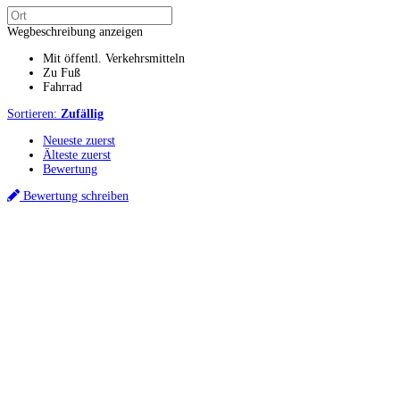
Wegbeschreibung anzeigen
Mit öffentl. Verkehrsmitteln
Zu Fuß
Fahrrad
Sortieren:
Zufällig
Neueste zuerst
Älteste zuerst
Bewertung
Bewertung schreiben
Küchenstudio finden
Empfehlung anfordern
Küchenstudios
Küchenstudios:
Berlin
,
Hamburg
,
München
,
Vorarlberg
,
Oberösterreich
,
Wien
,
Düss
Gutscheine:
Ikea Gutscheine
,
XXXLutz Gutscheine
,
Dyson Gutscheine
,
toom Gutsc
Küchenplanung
Küchen Reinigung
Inspiration & Infos
Küchen-Ratgeber
Über Küchenfinder
Hilfe/FAQ
Badratgeber.com