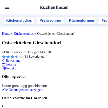
Küchenstudios
Preisrechner
Küchenformen
Fro
Home
»
Küchenstudios
»
Ostseeküchen Gleschendorf
Ostseeküchen Gleschendorf
23684 Scharbeutz, Schleswig-Holstein, DE
(
13
Bewertungen)
Bewertung
Website
Kontakt
Öffnungszeiten
Heute ganztägig geschlossen
Alle Öffnungszeiten anzeigen
Deine Vorteile im Überblick
€