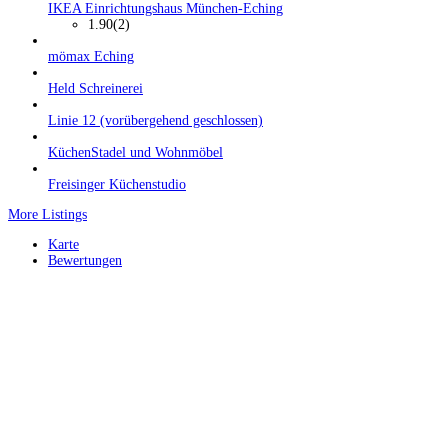
IKEA Einrichtungshaus München-Eching
1.90
(2)
mömax Eching
Held Schreinerei
Linie 12 (vorübergehend geschlossen)
KüchenStadel und Wohnmöbel
Freisinger Küchenstudio
More Listings
Karte
Bewertungen