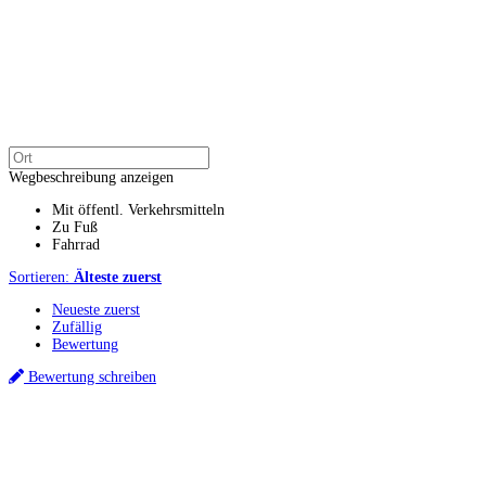
Wegbeschreibung anzeigen
Mit öffentl. Verkehrsmitteln
Zu Fuß
Fahrrad
Sortieren:
Älteste zuerst
Neueste zuerst
Zufällig
Bewertung
Bewertung schreiben
Küchenstudio finden
Empfehlung anfordern
Küchenstudios
Küchenstudios:
Berlin
,
Hamburg
,
München
,
Vorarlberg
,
Oberösterreich
,
Wien
,
Düss
Gutscheine:
Ikea Gutscheine
,
XXXLutz Gutscheine
,
Dyson Gutscheine
,
toom Gutsc