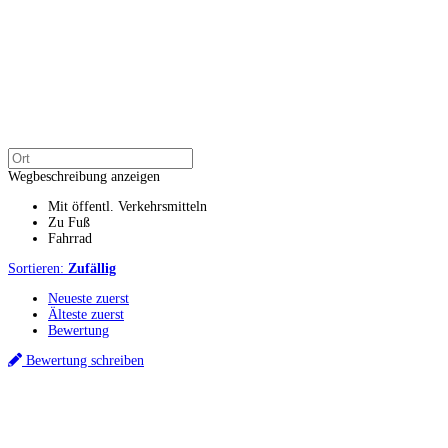
Wegbeschreibung anzeigen
Mit öffentl. Verkehrsmitteln
Zu Fuß
Fahrrad
Sortieren:
Zufällig
Neueste zuerst
Älteste zuerst
Bewertung
Bewertung schreiben
Küchenstudios
Küchenstudio finden
Empfehlung anfordern
Küchenstudios:
Berlin
,
Hamburg
,
München
,
Vorarlberg
,
Oberösterreich
,
Wien
,