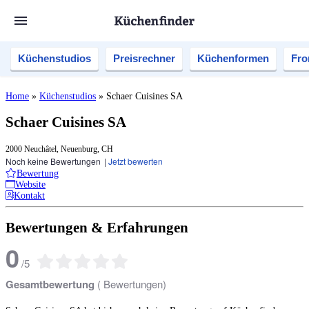
Küchenstudios
Preisrechner
Küchenformen
Fro
Home
»
Küchenstudios
»
Schaer Cuisines SA
Schaer Cuisines SA
2000 Neuchâtel, Neuenburg, CH
Noch keine Bewertungen
|
Jetzt bewerten
Bewertung
Website
Kontakt
Bewertungen & Erfahrungen
0
/
5
Gesamtbewertung
(
Bewertungen)