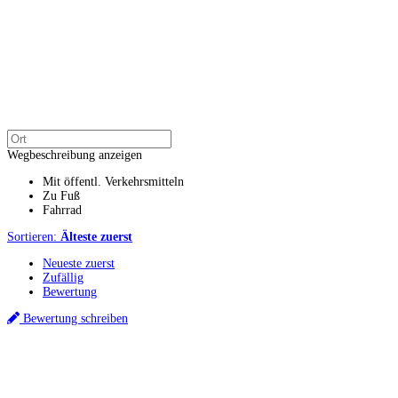
Wegbeschreibung anzeigen
Mit öffentl. Verkehrsmitteln
Zu Fuß
Fahrrad
Sortieren:
Älteste zuerst
Neueste zuerst
Zufällig
Bewertung
Bewertung schreiben
Küchenstudios
Küchenstudio finden
Empfehlung anfordern
Küchenstudios:
Berlin
,
Hamburg
,
München
,
Vorarlberg
,
Oberösterreich
,
Wien
,