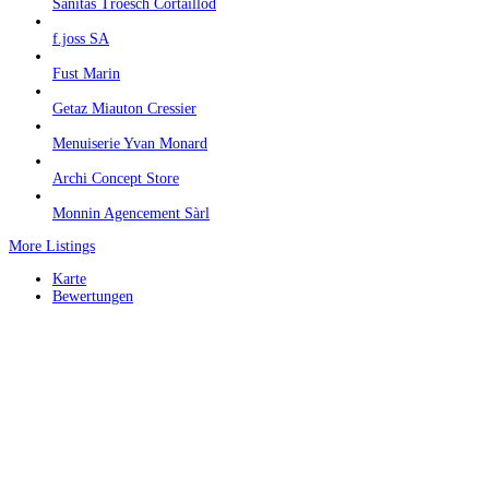
Sanitas Troesch Cortaillod
f.joss SA
Fust Marin
Getaz Miauton Cressier
Menuiserie Yvan Monard
Archi Concept Store
Monnin Agencement Sàrl
More Listings
Karte
Bewertungen