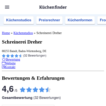
Küchenstudios
Preisrechner
Küchenformen
Fro
Home
»
Küchenstudios
»
Schreinerei Dreher
Schreinerei Dreher
88255 Baindt, Baden-Württemberg, DE
(
32
Bewertungen)
Bewertung
Website
Kontakt
Bewertungen & Erfahrungen
4,6
/
5
Gesamtbewertung
(
32
Bewertungen)