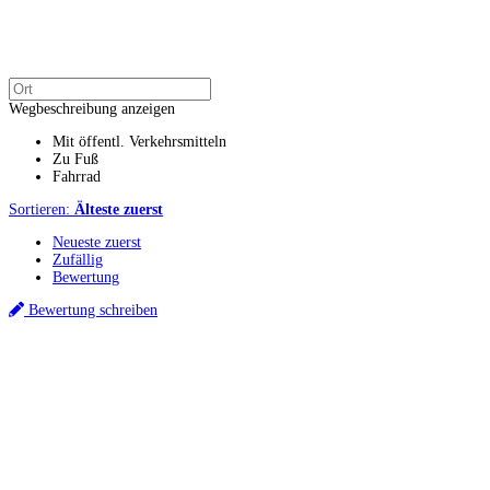
Wegbeschreibung anzeigen
Mit öffentl. Verkehrsmitteln
Zu Fuß
Fahrrad
Sortieren:
Älteste zuerst
Neueste zuerst
Zufällig
Bewertung
Bewertung schreiben
Küchenstudio finden
Empfehlung anfordern
Küchenstudios
Küchenstudios:
Berlin
,
Hamburg
,
München
,
Vorarlberg
,
Oberösterreich
,
Wien
,
Düss
Gutscheine:
Ikea Gutscheine
,
XXXLutz Gutscheine
,
Dyson Gutscheine
,
toom Gutsc
Küchenplanung
Küchen Reinigung
Inspiration & Infos
Küchen-Ratgeber