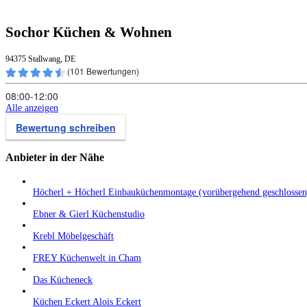
Sochor Küchen & Wohnen
94375 Stallwang, DE
(
101
Bewertungen)
08:00‑12:00
Alle anzeigen
Bewertung schreiben
Anbieter in der Nähe
Höcherl + Höcherl Einbauküchenmontage (vorübergehend geschlossen
Ebner & Gierl Küchenstudio
Krebl Möbelgeschäft
FREY Küchenwelt in Cham
Das Kücheneck
Küchen Eckert Alois Eckert