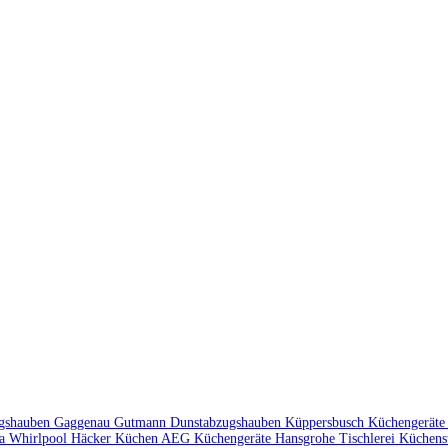
ugshauben
Gaggenau
Gutmann Dunstabzugshauben
Küppersbusch Küchengerät
ka
Whirlpool
Häcker Küchen
AEG Küchengeräte
Hansgrohe
Tischlerei
Küchens