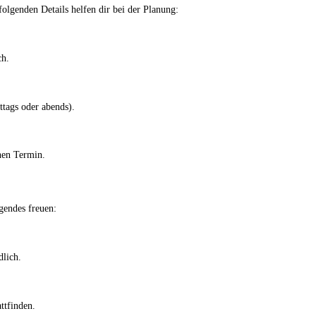
folgenden Details helfen dir bei der Planung:
ch.
ttags oder abends).
nen Termin.
gendes freuen:
dlich.
ttfinden.