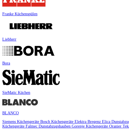
Franke Küchenspülen
Liebherr
Bora
SieMatic Küchen
BLANCO
Siemens Küchengeräte
Bosch Küchengeräte
Elektra Bregenz
Elica Dunstabz
Küchengeräte
Falmec Dunstabzugshauben
Gorenje Küchengeräte
Oranier
Te