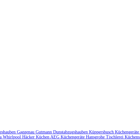
ugshauben
Gaggenau
Gutmann Dunstabzugshauben
Küppersbusch Küchengerät
ka
Whirlpool
Häcker Küchen
AEG Küchengeräte
Hansgrohe
Tischlerei
Küchens