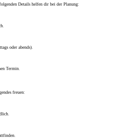
folgenden Details helfen dir bei der Planung:
ch.
ttags oder abends).
nen Termin.
gendes freuen:
dlich.
ttfinden.