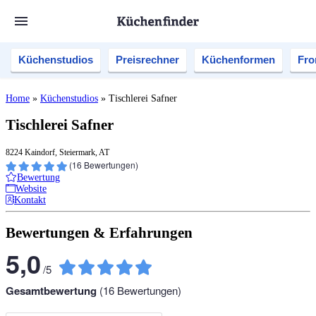
Küchenstudios
Preisrechner
Küchenformen
Fro
Home
»
Küchenstudios
»
Tischlerei Safner
Tischlerei Safner
8224 Kaindorf, Steiermark, AT
(
16
Bewertungen)
Bewertung
Website
Kontakt
Bewertungen & Erfahrungen
5,0
/
5
Gesamtbewertung
(
16
Bewertungen)