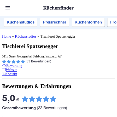
Küchenstudios
Preisrechner
Küchenformen
Fro
Home
»
Küchenstudios
»
Tischlerei Spatzenegger
Tischlerei Spatzenegger
5113 Sankt Georgen bei Salzburg, Salzburg, AT
(
33
Bewertungen)
Bewertung
Website
Kontakt
Bewertungen & Erfahrungen
5,0
/
5
Gesamtbewertung
(
33
Bewertungen)