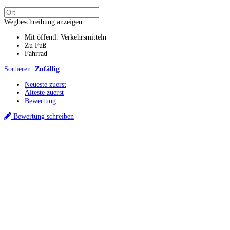
Wegbeschreibung anzeigen
Mit öffentl. Verkehrsmitteln
Zu Fuß
Fahrrad
Sortieren:
Zufällig
Neueste zuerst
Älteste zuerst
Bewertung
Bewertung schreiben
Küchenstudios
Küchenstudio finden
Empfehlung anfordern
Küchenstudios:
Berlin
,
Hamburg
,
München
,
Vorarlberg
,
Oberösterreich
,
Wien
,
Düsseldorf
,
Frankfurt
,
Köln
,
Stuttgart
,
Franke
,
Siemens
Gutscheine:
Ikea Gutscheine
,
XXXLutz Gutscheine
,
Dyson Gutscheine
,
toom
Gutscheine
,
Baur Gutscheine
,
MyRobotcenter Gutscheine
,
Höffner Gutscheine
Inspiration & Infos
Küchenplanung
Küchen Reinigung
Küchen-Ratgeber