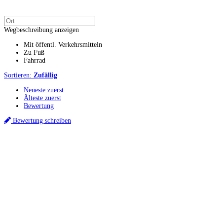
Wegbeschreibung anzeigen
Mit öffentl. Verkehrsmitteln
Zu Fuß
Fahrrad
Sortieren:
Zufällig
Neueste zuerst
Älteste zuerst
Bewertung
Bewertung schreiben
Küchenstudios
Küchenstudio finden
Empfehlung anfordern
Küchenstudios:
Berlin
,
Hamburg
,
München
,
Vorarlberg
,
Oberösterreich
,
Wien
,
Düsseldorf
,
Frankfurt
,
Köln
,
Stuttgart
,
Franke
,
Siemens
Gutscheine:
Ikea Gutscheine
,
XXXLutz Gutscheine
,
Dyson Gutscheine
,
toom
Gutscheine
,
Baur Gutscheine
,
MyRobotcenter Gutscheine
,
Höffner Gutscheine
Inspiration & Infos
Küchenplanung