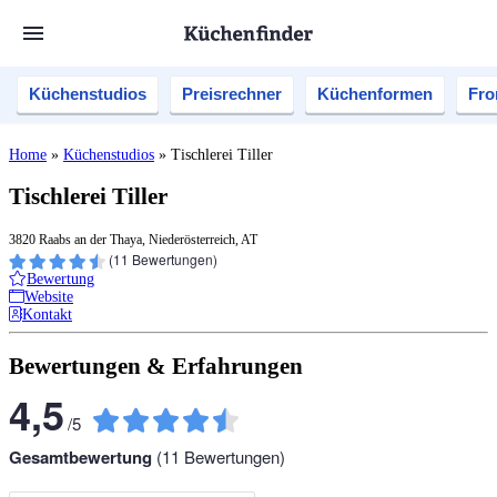
Küchenstudios
Preisrechner
Küchenformen
Fro
Home
»
Küchenstudios
»
Tischlerei Tiller
Tischlerei Tiller
3820 Raabs an der Thaya, Niederösterreich, AT
(
11
Bewertungen)
Bewertung
Website
Kontakt
Bewertungen & Erfahrungen
4,5
/
5
Gesamtbewertung
(
11
Bewertungen)