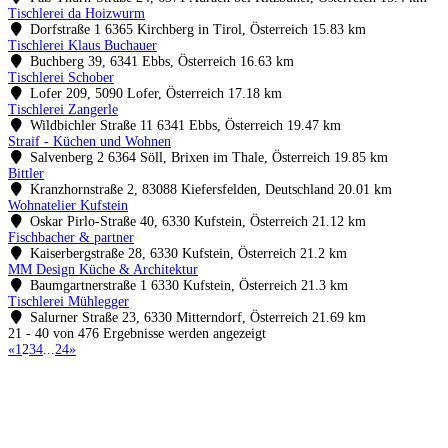
Tischlerei da Hoizwurm
Dorfstraße 1 6365 Kirchberg in Tirol, Österreich
15.83 km
Tischlerei Klaus Buchauer
Buchberg 39, 6341 Ebbs, Österreich
16.63 km
Tischlerei Schober
Lofer 209, 5090 Lofer, Österreich
17.18 km
Tischlerei Zangerle
Wildbichler Straße 11 6341 Ebbs, Österreich
19.47 km
Straif - Küchen und Wohnen
Salvenberg 2 6364 Söll, Brixen im Thale, Österreich
19.85 km
Bittler
Kranzhornstraße 2, 83088 Kiefersfelden, Deutschland
20.01 km
Wohnatelier Kufstein
Oskar Pirlo-Straße 40, 6330 Kufstein, Österreich
21.12 km
Fischbacher & partner
Kaiserbergstraße 28, 6330 Kufstein, Österreich
21.2 km
MM Design Küche & Architektur
Baumgartnerstraße 1 6330 Kufstein, Österreich
21.3 km
Tischlerei Mühlegger
Salurner Straße 23, 6330 Mitterndorf, Österreich
21.69 km
21 - 40 von 476 Ergebnisse werden angezeigt
«
1
2
3
4
...
24
»
Küchenstudios
Küchenstudio finden
Empfehlung anfordern
Küchenstudios:
Berlin
,
Hamburg
,
München
,
Vorarlberg
,
Oberösterreich
,
Wien
,