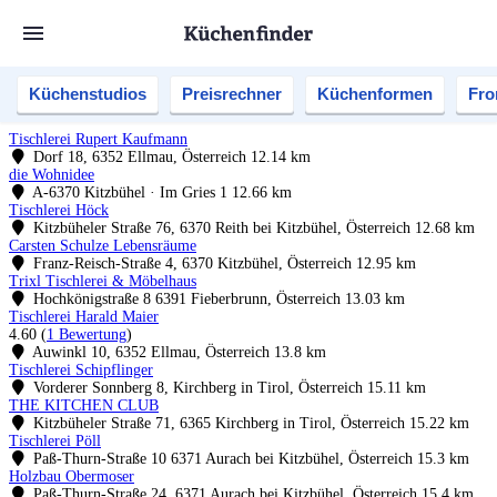
Küchenstudios
Preisrechner
Küchenformen
Fro
Tischlerei Rupert Kaufmann
Dorf 18, 6352 Ellmau, Österreich
12.14 km
die Wohnidee
A-6370 Kitzbühel · Im Gries 1
12.66 km
Tischlerei Höck
Kitzbüheler Straße 76, 6370 Reith bei Kitzbühel, Österreich
12.68 km
Carsten Schulze Lebensräume
Franz-Reisch-Straße 4, 6370 Kitzbühel, Österreich
12.95 km
Trixl Tischlerei & Möbelhaus
Hochkönigstraße 8 6391 Fieberbrunn, Österreich
13.03 km
Tischlerei Harald Maier
4.60
(
1 Bewertung
)
Auwinkl 10, 6352 Ellmau, Österreich
13.8 km
Tischlerei Schipflinger
Vorderer Sonnberg 8, Kirchberg in Tirol, Österreich
15.11 km
THE KITCHEN CLUB
Kitzbüheler Straße 71, 6365 Kirchberg in Tirol, Österreich
15.22 km
Tischlerei Pöll
Paß-Thurn-Straße 10 6371 Aurach bei Kitzbühel, Österreich
15.3 km
Holzbau Obermoser
Paß-Thurn-Straße 24, 6371 Aurach bei Kitzbühel, Österreich
15.4 km