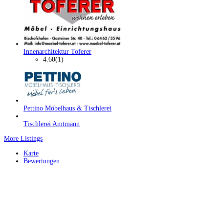
Innenarchitektur Toferer
4.60
(1)
Pettino Möbelhaus & Tischlerei
Tischlerei Amtmann
More Listings
Karte
Bewertungen