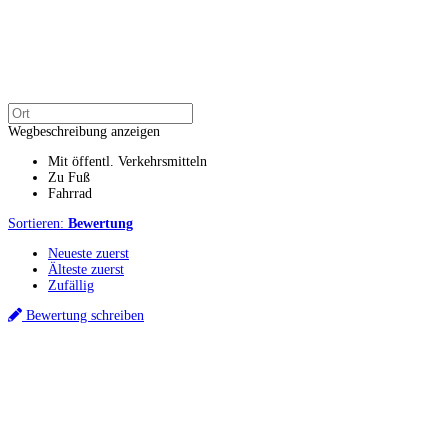
Wegbeschreibung anzeigen
Mit öffentl. Verkehrsmitteln
Zu Fuß
Fahrrad
Sortieren:
Bewertung
Neueste zuerst
Älteste zuerst
Zufällig
Bewertung schreiben
Küchenstudio finden
Empfehlung anfordern
Küchenstudios
Küchenstudios:
Berlin
,
Hamburg
,
München
,
Vorarlberg
,
Oberösterreich
,
Wien
,
Düss
Gutscheine:
Ikea Gutscheine
,
XXXLutz Gutscheine
,
Dyson Gutscheine
,
toom Gutsc
Küchenplanung