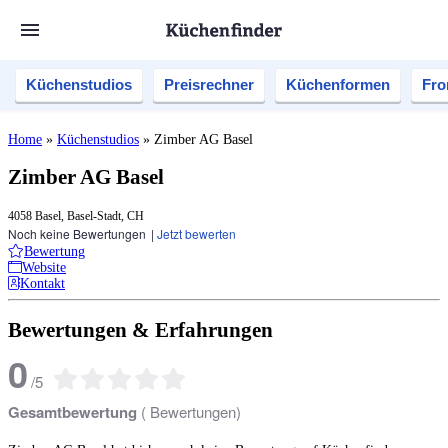
Küchenstudios
Preisrechner
Küchenformen
Fro
Home
»
Küchenstudios
»
Zimber AG Basel
Zimber AG Basel
4058 Basel, Basel-Stadt, CH
Noch keine Bewertungen
|
Jetzt bewerten
Bewertung
Website
Kontakt
Bewertungen & Erfahrungen
0
/
5
Gesamtbewertung
(
Bewertungen)