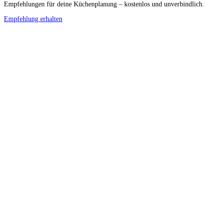
Empfehlungen für deine Küchenplanung – kostenlos und unverbindlich.
Empfehlung erhalten
Küchenstudios
Küchenstudio finden
Empfehlung anfordern
Küchenstudios:
Berlin
,
Hamburg
,
München
,
Vorarlberg
,
Oberösterreich
,
Wien
,
Düsseldorf
,
Frankfurt
,
Köln
,
Stuttgart
,
Franke
,
Siemens
Gutscheine:
Ikea Gutscheine
,
XXXLutz Gutscheine
,
Dyson Gutscheine
,
toom
Gutscheine
,
Baur Gutscheine
,
MyRobotcenter Gutscheine
,
Höffner Gutscheine
Inspiration & Infos
Küchenplanung
Küchen Reinigung
Küchen-Ratgeber
Über Küchenfinder
Hilfe/FAQ
Badratgeber.com
Für Küchenexperten
Infos für Anbieter
Werben auf Küchenfinder: Top-Platzierung für Ihr Küchenstudio