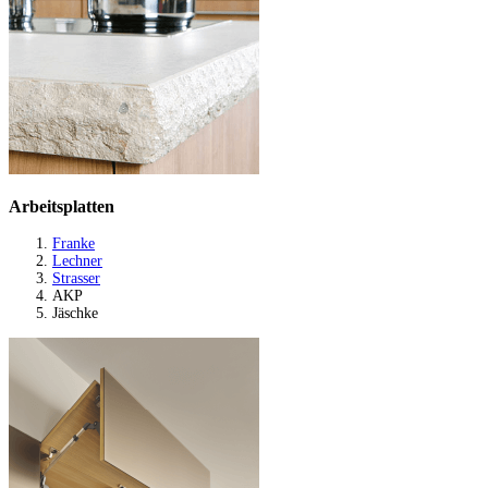
Arbeitsplatten
Franke
Lechner
Strasser
AKP
Jäschke