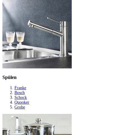
Spülen
Franke
Bosch
Schock
Quooker
Grohe